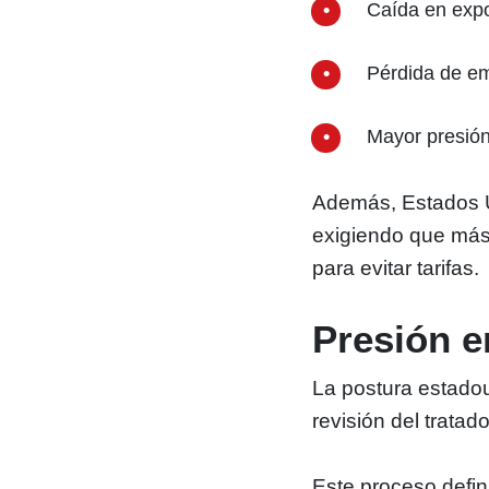
Caída en exp
Pérdida de em
Mayor presió
Además, Estados U
exigiendo que má
para evitar tarifas.
Presión e
La postura estado
revisión del trata
Este proceso defini