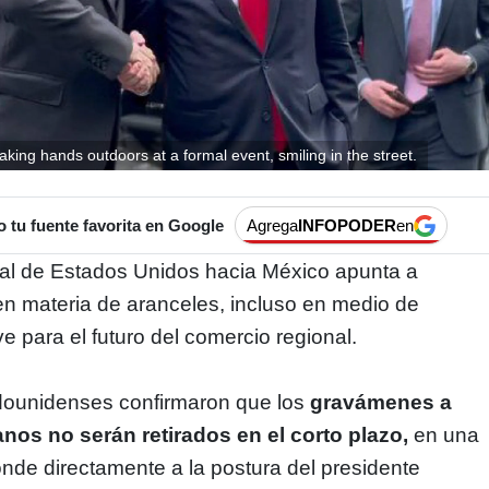
king hands outdoors at a formal event, smiling in the street.
tu fuente favorita en Google
Agrega
INFOPODER
en
ial de Estados Unidos hacia México apunta a
n materia de aranceles, incluso en medio de
e para el futuro del comercio regional.
dounidenses confirmaron que los
gravámenes a
os no serán retirados en el corto plazo,
en una
nde directamente a la postura del presidente