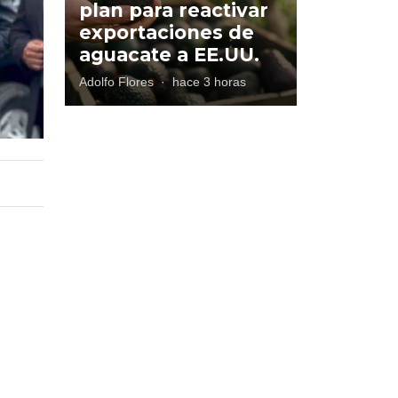
plan para reactivar
exportaciones de
aguacate a EE.UU.
Adolfo Flores
·
hace 3 horas