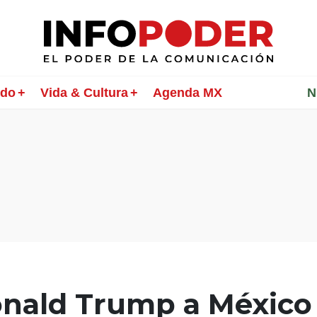
ndo
Vida & Cultura
Agenda MX
________
N
onald Trump a México