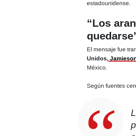
estadounidense.
“Los aran
quedarse
El mensaje fue tran
Unidos,
Jamieson
México.
Según fuentes cerc
L
p