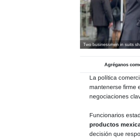
Two businessmen in suits sha
Agréganos como 
La política comerc
mantenerse firme e
negociaciones clav
Funcionarios esta
productos mexican
decisión que respo