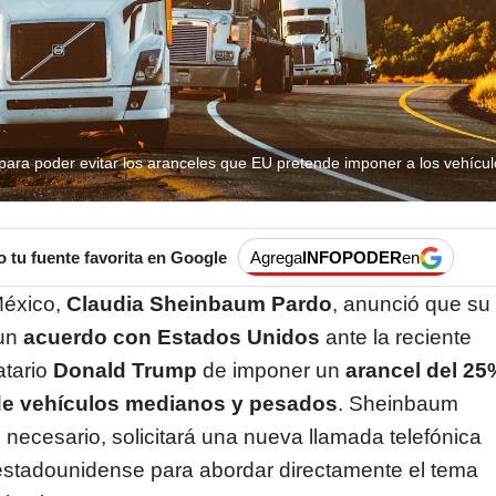
ara poder evitar los aranceles que EU pretende imponer a los vehícu
tu fuente favorita en Google
Agrega
INFOPODER
en
México,
Claudia Sheinbaum Pardo
, anunció que su
 un
acuerdo con Estados Unidos
ante la reciente
atario
Donald Trump
de imponer un
arancel del 25
 de vehículos medianos y pesados
. Sheinbaum
s necesario, solicitará una nueva llamada telefónica
stadounidense para abordar directamente el tema