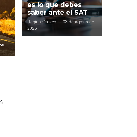
es lo que debes
saber ante el SAT
Regina Orozco
·
03 de agosto de
2026
los
%