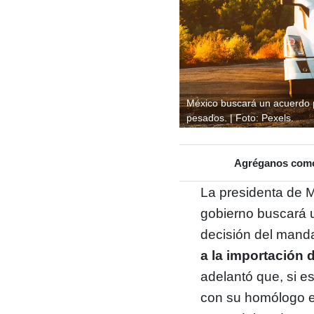
México buscará un acuerdo p
pesados. | Foto: Pexels.
Agréganos como 
La presidenta de 
gobierno buscará
decisión del mand
a la importación
adelantó que, si e
con su homólogo e