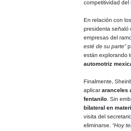
competitividad del
En relación con l
presidenta señaló 
empresas del ramo
esté de su parte”
p
están explorando t
automotriz mexi
Finalmente, Sheinb
aplicar
aranceles 
fentanilo
. Sin emb
bilateral en mate
visita del secretar
eliminarse.
“Hoy t