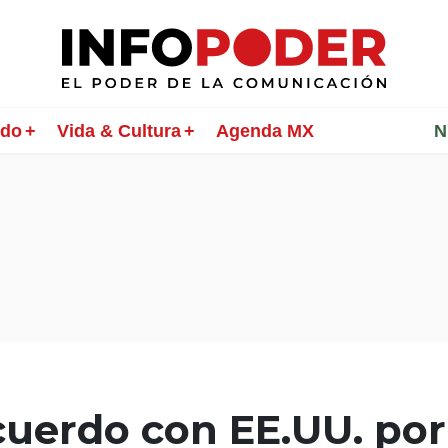
ndo
Vida & Cultura
Agenda MX
________
N
cuerdo con EE.UU. por