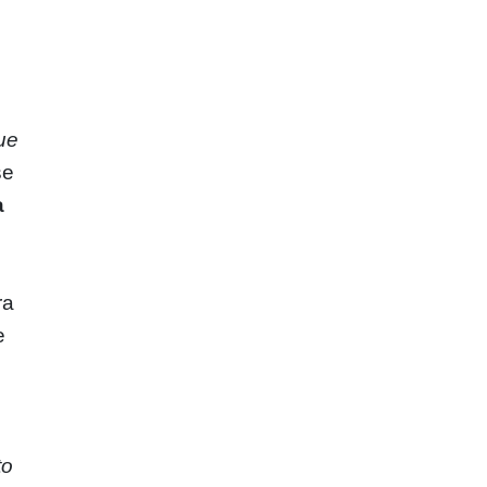
que
se
a
ra
e
to