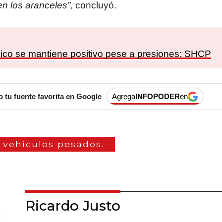
n los aranceles”
, concluyó.
:
co se mantiene positivo pese a presiones: SHCP
tu fuente favorita en Google
Agrega
INFOPODER
en
vehículos pesados.
Ricardo Justo