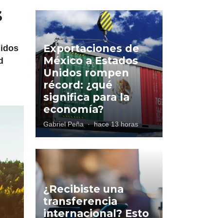
s
Exportaciones de
nidos
México a Estados
d
Unidos rompen
récord: ¿qué
significa para la
economía?
Gabriel Peña
·
hace 13 horas
¿Recibiste una
transferencia
internacional? Esto