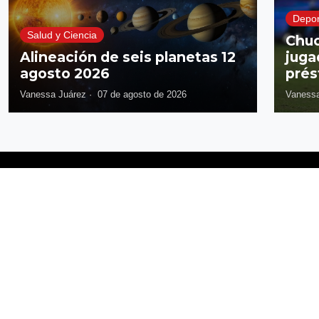
Depor
Salud y Ciencia
Chuc
Alineación de seis planetas 12
juga
agosto 2026
prés
Vanessa Juárez
·
07 de agosto de 2026
Vanessa
Síguenos