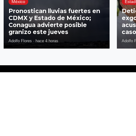
México
Estad
Pronostican lluvias fuertes en
Deti
CDMX y Estado de México;
exgo
Conagua advierte posible
acus
granizo este jueves
caso
Adolfo Flores
·
hace 4 horas
Adolfo 
Síguenos