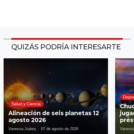
QUIZÁS PODRÍA INTERESARTE
Depor
Salud y Ciencia
Chuc
Alineación de seis planetas 12
juga
agosto 2026
prés
Vanessa Juárez
·
07 de agosto de 2026
Vanessa