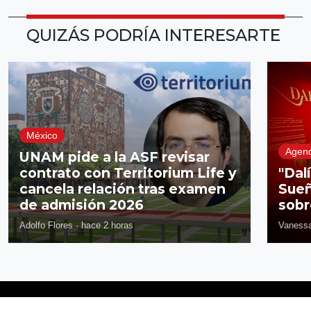
QUIZÁS PODRÍA INTERESARTE
México
Agen
UNAM pide a la ASF revisar
contrato con Territorium Life y
"Dal
cancela relación tras examen
Sueñ
de admisión 2026
sobr
Adolfo Flores
·
hace 2 horas
Vanessa