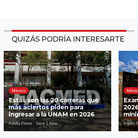
QUIZÁS PODRÍA INTERESARTE
México
Méxi
Estas son las 20 carreras que
Exa
más aciertos piden para
2026
ingresar a la UNAM en 2026
míni
Adolfo Flores
·
hace 1 hora
Adolfo 