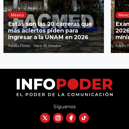
México
Méxi
Estas son las 20 carreras que
Exa
más aciertos piden para
2026
ingresar a la UNAM en 2026
míni
Adolfo Flores
·
hace 45 minutos
Adolfo 
Síguenos