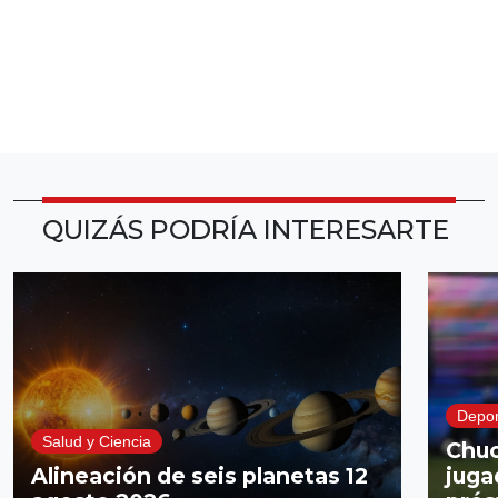
QUIZÁS PODRÍA INTERESARTE
Depor
Salud y Ciencia
Chuc
Alineación de seis planetas 12
juga