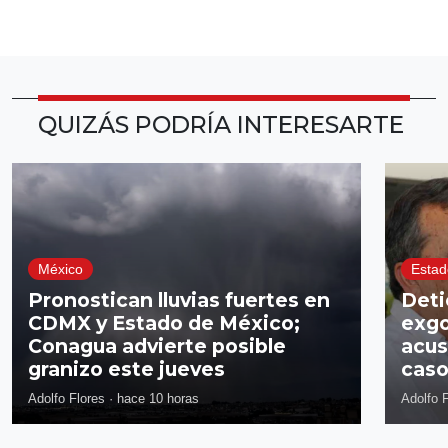
QUIZÁS PODRÍA INTERESARTE
México
Estad
Pronostican lluvias fuertes en
Deti
CDMX y Estado de México;
exgo
Conagua advierte posible
acus
granizo este jueves
caso
Adolfo Flores
·
hace 10 horas
Adolfo 