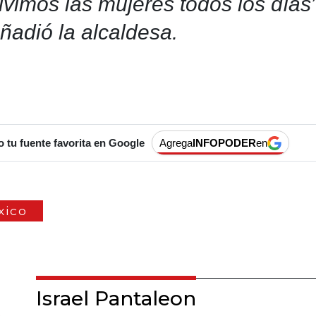
ivimos las mujeres todos los días”
ñadió la alcaldesa.
tu fuente favorita en Google
Agrega
INFOPODER
en
xico
Israel Pantaleon