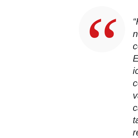
“
n
c
E
i
c
v
c
t
r