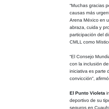
“Muchas gracias po
causas más urgente
Arena México en u
abraza, cuida y pro
participación del d
CMLL como Místico
“El Consejo Mundia
con la inclusión de
iniciativa es part
convicción”, afirm
El Punto Violeta
i
deportivo de su t
seguros en Cuauhté