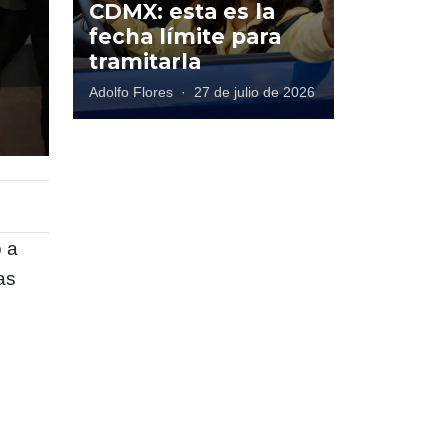
CDMX: esta es la
fecha límite para
tramitarla
Adolfo Flores
·
27 de julio de 2026
o a
as