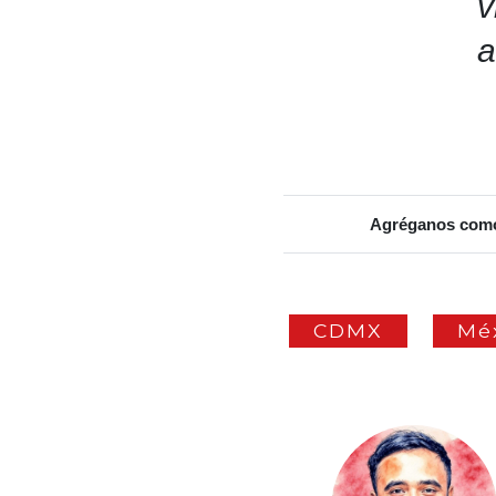
v
a
Agréganos como 
CDMX
Mé