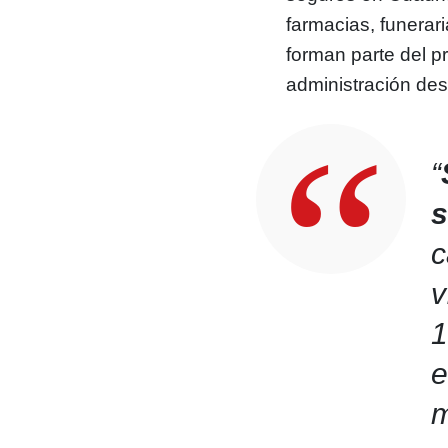
farmacias, funerar
forman parte del p
administración des
“
s
c
v
1
e
m