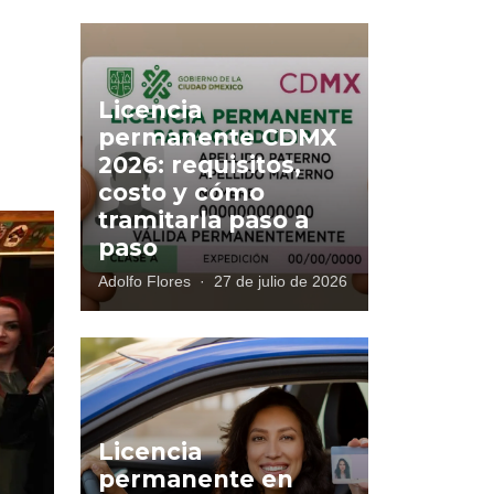
Licencia
permanente CDMX
2026: requisitos,
costo y cómo
tramitarla paso a
paso
Adolfo Flores
·
27 de julio de 2026
Licencia
permanente en