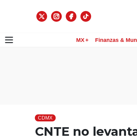
MX
Finanzas & Mu
CDMX
CNTE no levanta