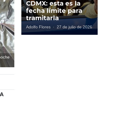
CDMX: esta es la
fecha límite para
tramitarla
Adolfo Flores
·
27 de julio de 2026
noche
FA