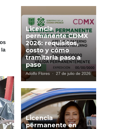
Licencia
permanente CDMX
Los
2026: requisitos,
costo y cómo
 la
tramitarla paso a
paso
Adolfo Flores
·
27 de julio de 2026
Licencia
permanente en