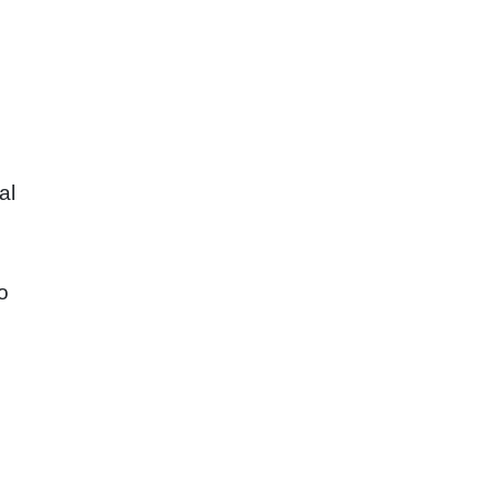
al
o
e