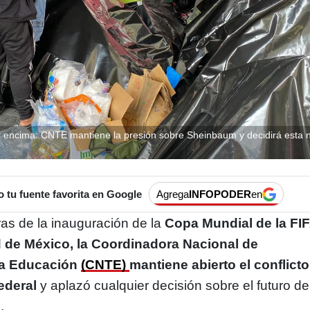
l encima: CNTE mantiene la presión sobre Sheinbaum y decidirá esta 
tu fuente favorita en Google
Agrega
INFOPODER
en
as de la inauguración de la
Copa Mundial de la FI
d de México, la Coordinadora Nacional de
la Educación
(CNTE)
mantiene abierto el conflicto
ederal
y aplazó cualquier decisión sobre el futuro de
.