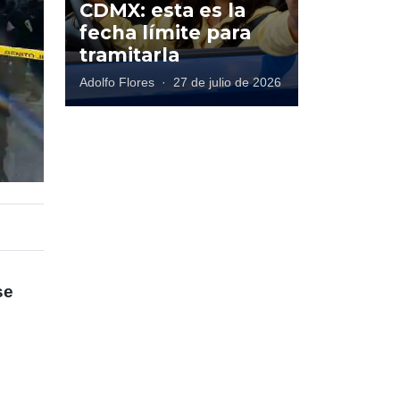
CDMX: esta es la
fecha límite para
tramitarla
Adolfo Flores
·
27 de julio de 2026
se