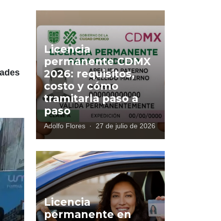
Licencia
permanente CDMX
dades
2026: requisitos,
costo y cómo
tramitarla paso a
paso
Adolfo Flores
·
27 de julio de 2026
Licencia
permanente en