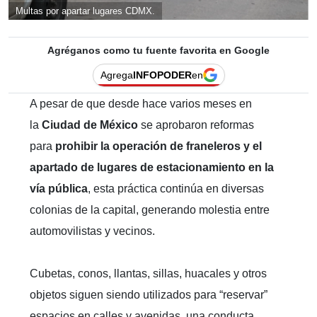
Multas por apartar lugares CDMX.
Agréganos como tu fuente favorita en Google
Agrega
INFOPODER
en
A pesar de que desde hace varios meses en
la
Ciudad de México
se aprobaron reformas
para
prohibir la operación de franeleros y el
apartado de lugares de estacionamiento en la
vía pública
, esta práctica continúa en diversas
colonias de la capital, generando molestia entre
automovilistas y vecinos.
Cubetas, conos, llantas, sillas, huacales y otros
objetos siguen siendo utilizados para “reservar”
espacios en calles y avenidas, una conducta