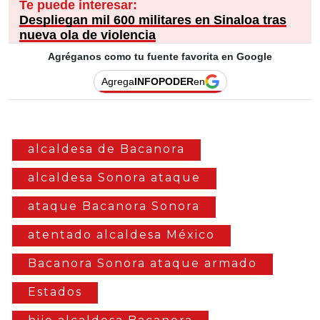
Te puede interesar:
Despliegan mil 600 militares en Sinaloa tras
nueva ola de violencia
Agréganos como tu fuente favorita en Google
Agrega
INFOPODER
en
alcaldesa de Bacanora
alcaldesa Sonora ataque
ataque Bacanora Sonora
atentado alcaldesa México
Bacanora Sonora ataque armado
Estados