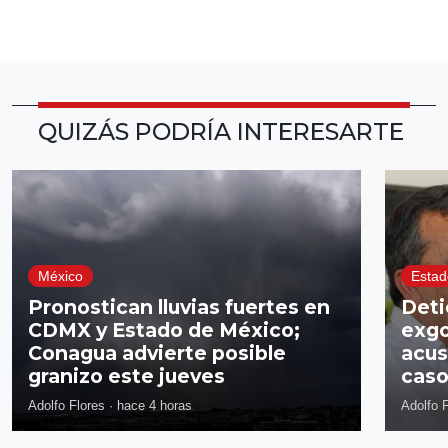
QUIZÁS PODRÍA INTERESARTE
México
Estad
Pronostican lluvias fuertes en
Deti
CDMX y Estado de México;
exgo
Conagua advierte posible
acus
granizo este jueves
caso
Adolfo Flores
·
hace 4 horas
Adolfo 