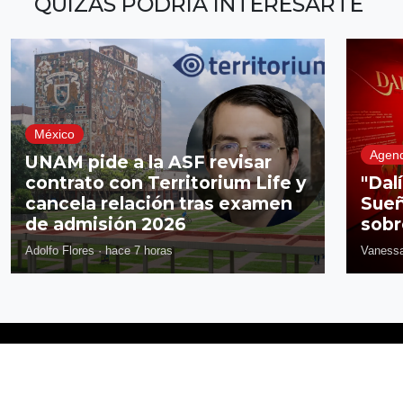
QUIZÁS PODRÍA INTERESARTE
México
Agen
UNAM pide a la ASF revisar
contrato con Territorium Life y
"Dal
cancela relación tras examen
Sueñ
de admisión 2026
sobr
Adolfo Flores
·
hace 7 horas
Vanessa