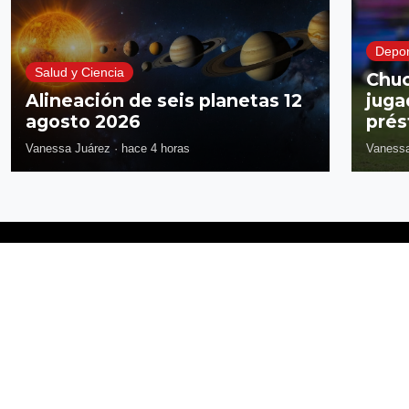
Depor
Salud y Ciencia
Chuc
Alineación de seis planetas 12
juga
agosto 2026
prés
Vanessa Juárez
·
hace 4 horas
Vanessa
Síguenos