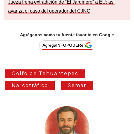
Jueza frena extradición de “El Jardinero” a EU: así
avanza el caso del operador del CJNG
Agréganos como tu fuente favorita en Google
Agrega
INFOPODER
en
Golfo de Tehuantepec
Narcotráfico
Semar