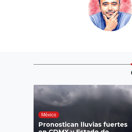
México
Pronostican lluvias fuertes
en CDMX y Estado de