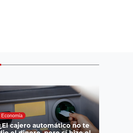
E
Economía
¿El cajero automático no te
dio el dinero, pero sí hizo el