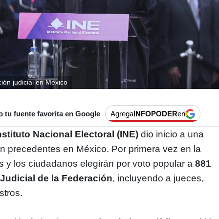
ción judicial en México
tu fuente favorita en Google
Agrega
INFOPODER
en
nstituto Nacional Electoral (INE)
dio inicio a una
sin precedentes en México. Por primera vez en la
las y los ciudadanos elegirán por voto popular a
881
Judicial de la Federación
, incluyendo a jueces,
stros.