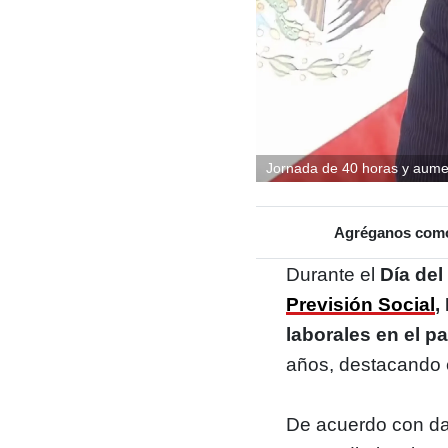
Jornada de 40 horas y aument
Agréganos como 
Durante el
Día del
Previsión Social
,
laborales en el p
años, destacando 
De acuerdo con dat