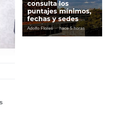
consulta los
puntajes mínimos,
fechas y sedes
Adolfo Flores
·
hace 5 horas
os