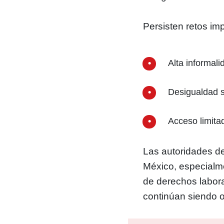
Persisten retos im
Alta informali
Desigualdad s
Acceso limita
Las autoridades d
México, especialme
de derechos labora
continúan siendo o