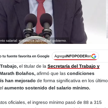
o salarial: el balance laboral del gobierno.
tu fuente favorita en Google
Agrega
INFOPODER
en
 Trabajo,
el titular de la
Secretaría del Trabajo y
 Marath Bolaños,
afirmó que las
condiciones
aís han mejorado
de forma significativa en los últim
el
aumento sostenido del salario mínimo.
os oficiales, el ingreso mínimo pasó de 88 a 315