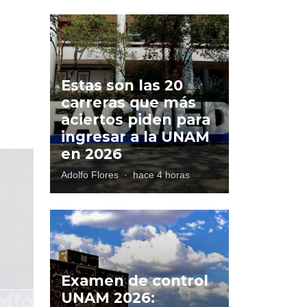
Estas son las 20
carreras que más
aciertos piden para
ingresar a la UNAM
en 2026
Adolfo Flores
·
hace 4 horas
Examen de control
UNAM 2026: