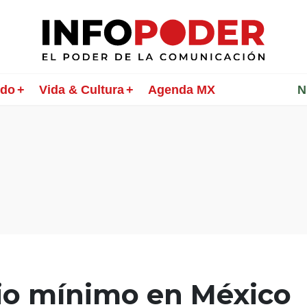
ndo
Vida & Cultura
Agenda MX
________
N
rio mínimo en México