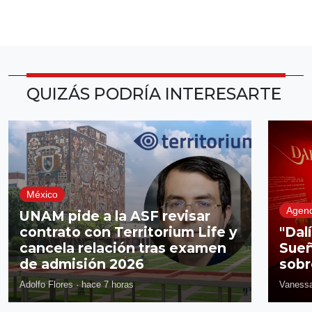
QUIZÁS PODRÍA INTERESARTE
México
Agen
UNAM pide a la ASF revisar
contrato con Territorium Life y
"Dal
cancela relación tras examen
Sueñ
de admisión 2026
sobr
Adolfo Flores
·
hace 7 horas
Vanessa