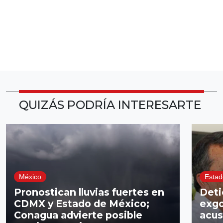
QUIZÁS PODRÍA INTERESARTE
México
Estad
Pronostican lluvias fuertes en
Deti
CDMX y Estado de México;
exgo
Conagua advierte posible
acus