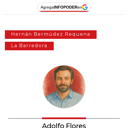
Agrega
INFOPODER
en
Hernán Bermúdez Requena
La Barredora
Adolfo Flores