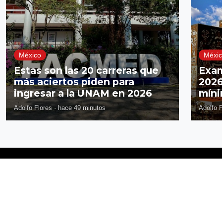
México
Méxi
Estas son las 20 carreras que
Exa
más aciertos piden para
2026
ingresar a la UNAM en 2026
míni
Adolfo Flores
·
hace 49 minutos
Adolfo 
Síguenos