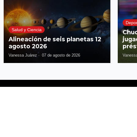
Depor
Salud y Ciencia
Chuc
Alineación de seis planetas 12
juga
agosto 2026
prés
Vanessa Juárez
·
07 de agosto de 2026
Vanessa
Síguenos