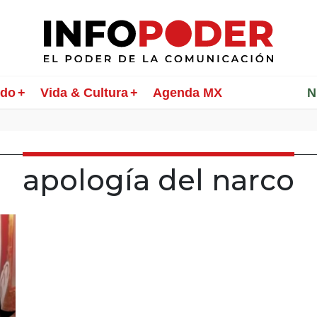
ndo
Vida & Cultura
Agenda MX
________
N
apología del narco