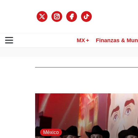
MX
Finanzas & Mu
México