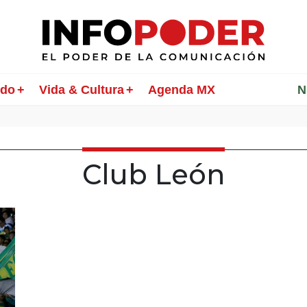
ndo
Vida & Cultura
Agenda MX
________
N
Club León