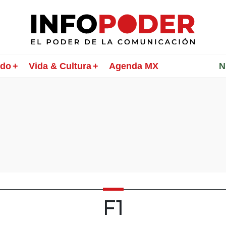
ndo
Vida & Cultura
Agenda MX
________
N
F1