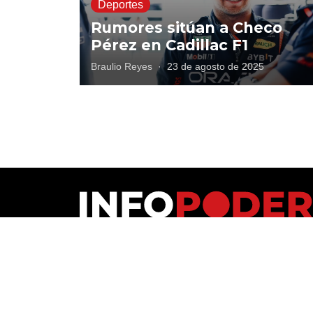
Deportes
Rumores sitúan a Checo
Pérez en Cadillac F1
Braulio Reyes
·
23 de agosto de 2025
Polí