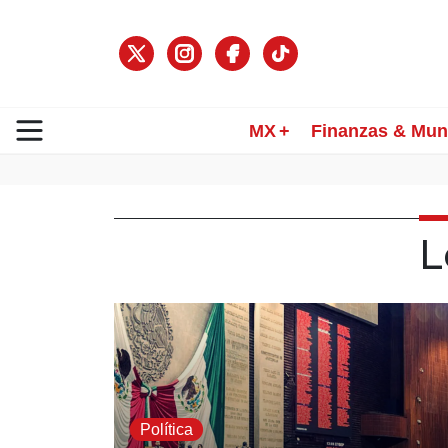
MX
Finanzas & Mu
L
Política