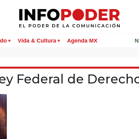
ndo
Vida & Cultura
Agenda MX
________
N
ey Federal de Derech