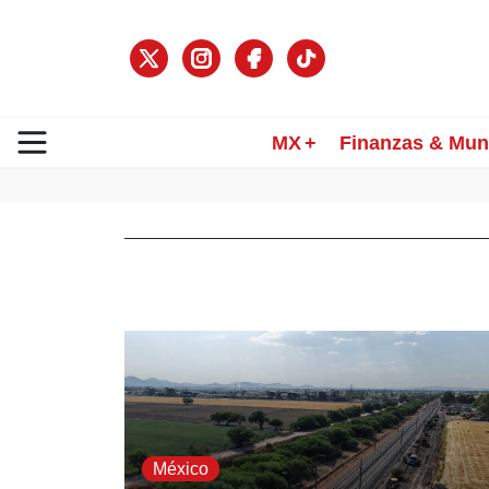
MX
Finanzas & Mu
México