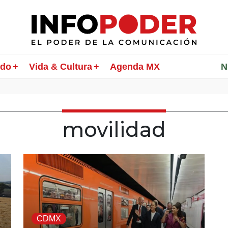
ndo
Vida & Cultura
Agenda MX
________
N
movilidad
CDMX