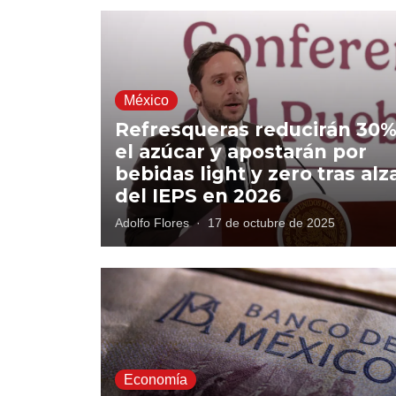
México
Refresqueras reducirán 30
el azúcar y apostarán por
bebidas light y zero tras alz
del IEPS en 2026
Adolfo Flores
·
17 de octubre de 2025
Economía