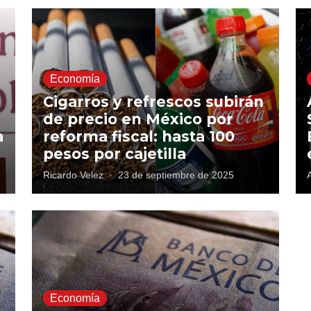
Economía
%
Cigarros y refrescos subirán
de precio en México por
a
reforma fiscal: hasta 100
pesos por cajetilla
Ricardo Velez
·
23 de septiembre de 2025
Economía