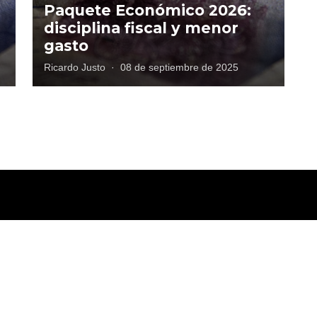
Paquete Económico 2026:
disciplina fiscal y menor
gasto
Ricardo Justo
·
08 de septiembre de 2025
tica de privacidad
Términos y Condiciones
Directorio
Publicidad
Cont