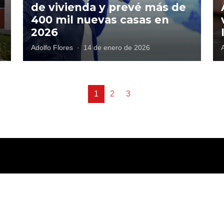
de vivienda y prevé más de
400 mil nuevas casas en
2026
Adolfo Flores
·
14 de enero de 2026
1
2
3
tica de privacidad
Términos y Condiciones
Directorio
Publicidad
Cont