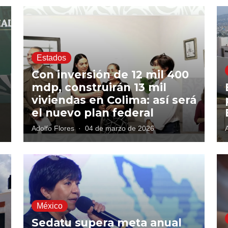
Estados
Con inversión de 12 mil 400
mdp, construirán 13 mil
viviendas en Colima: así será
el nuevo plan federal
Adolfo Flores
·
04 de marzo de 2026
México
Sedatu supera meta anual