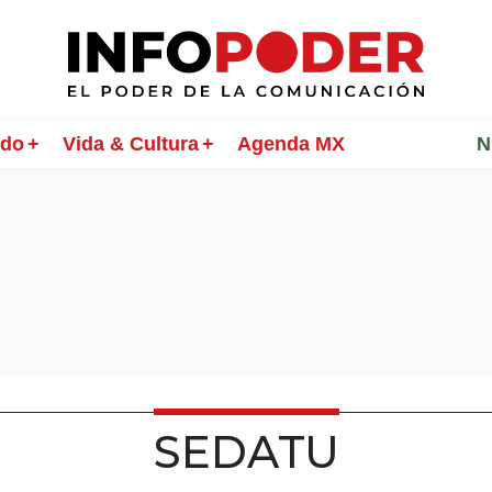
ndo
Vida & Cultura
Agenda MX
________
N
SEDATU