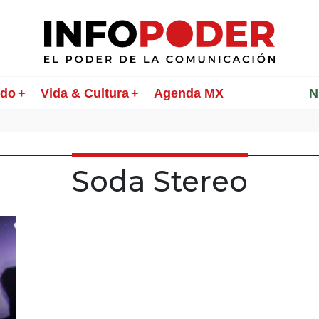
ndo
Vida & Cultura
Agenda MX
________
N
Soda Stereo