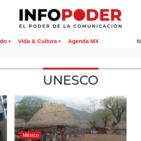
ndo
Vida & Cultura
Agenda MX
________
N
UNESCO
México