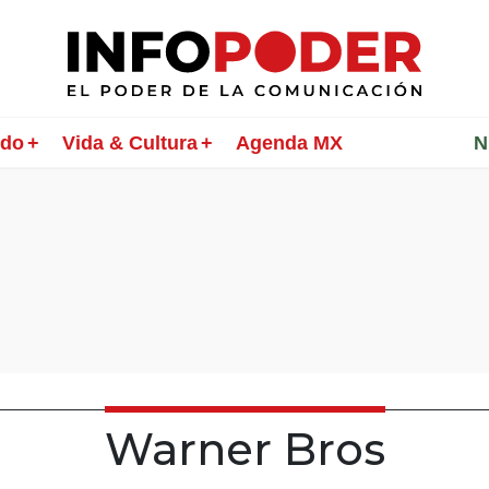
ndo
Vida & Cultura
Agenda MX
________
N
Warner Bros