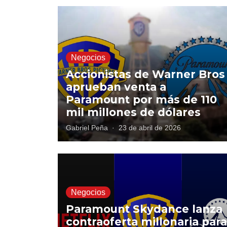
Negocios
Accionistas de Warner Bros
aprueban venta a
Paramount por más de 110
mil millones de dólares
Gabriel Peña
·
23 de abril de 2026
Negocios
Paramount Skydance lanza
contraoferta millonaria para