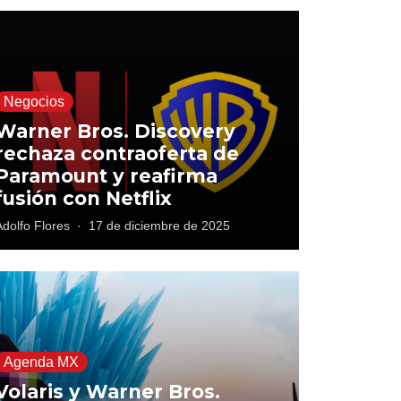
Negocios
Warner Bros. Discovery
rechaza contraoferta de
Paramount y reafirma
fusión con Netflix
Adolfo Flores
·
17 de diciembre de 2025
Agenda MX
Volaris y Warner Bros.