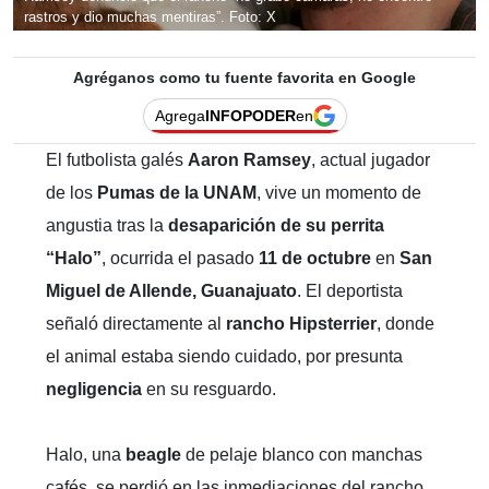
rastros y dio muchas mentiras”. Foto: X
Agréganos como tu fuente favorita en Google
Agrega
INFOPODER
en
El futbolista galés
Aaron Ramsey
, actual jugador
de los
Pumas de la UNAM
, vive un momento de
angustia tras la
desaparición de su perrita
“Halo”
, ocurrida el pasado
11 de octubre
en
San
Miguel de Allende, Guanajuato
. El deportista
señaló directamente al
rancho Hipsterrier
, donde
el animal estaba siendo cuidado, por presunta
negligencia
en su resguardo.
Halo, una
beagle
de pelaje blanco con manchas
cafés, se perdió en las inmediaciones del rancho