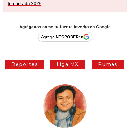
temporada 2028
Agréganos como tu fuente favorita en Google
Agrega
INFOPODER
en
Deportes
Liga MX
Pumas