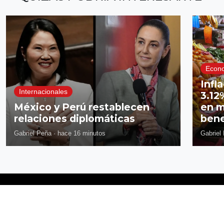
Econ
Infl
Internacionales
3.12
México y Perú restablecen
en m
relaciones diplomáticas
benef
Gabriel Peña
·
hace 16 minutos
Gabriel