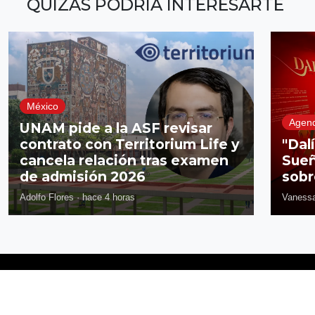
QUIZÁS PODRÍA INTERESARTE
México
Agen
UNAM pide a la ASF revisar
contrato con Territorium Life y
"Dal
cancela relación tras examen
Sueñ
de admisión 2026
sobr
Adolfo Flores
·
hace 4 horas
Vanessa