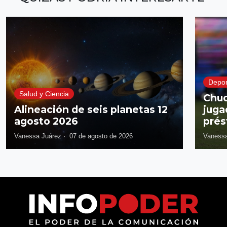
Depor
Salud y Ciencia
Chuc
Alineación de seis planetas 12
juga
agosto 2026
prés
Vanessa Juárez
·
07 de agosto de 2026
Vanessa