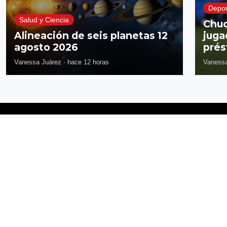
Depor
Salud y Ciencia
Chuc
Alineación de seis planetas 12
juga
agosto 2026
prés
Vanessa Juárez
·
hace 12 horas
Vanessa
Síguenos