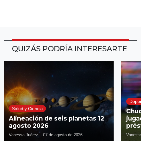
QUIZÁS PODRÍA INTERESARTE
Depor
Salud y Ciencia
Chuc
Alineación de seis planetas 12
juga
agosto 2026
prés
Vanessa Juárez
·
07 de agosto de 2026
Vanessa