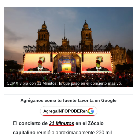
CDMX vibra con 31 Minutos: lo que pasó en el concierto masivo.
Agréganos como tu fuente favorita en Google
Agrega
INFOPODER
en
El
concierto de
31 Minutos
en el Zócalo
capitalino
reunió a aproximadamente 230 mil