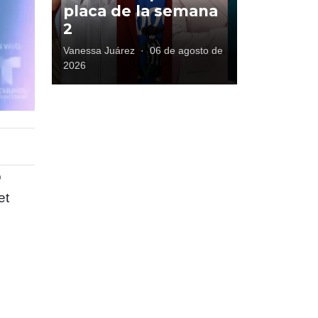
placa de la semana
2
Vanessa Juárez
·
06 de agosto de
2026
o
et
y