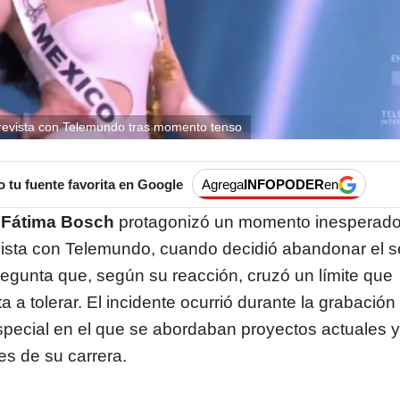
evista con Telemundo tras momento tenso
tu fuente favorita en Google
Agrega
INFOPODER
en
 Fátima Bosch
protagonizó un momento inesperad
vista con Telemundo, cuando decidió abandonar el s
egunta que, según su reacción, cruzó un límite que
 a tolerar. El incidente ocurrió durante la grabación
pecial en el que se abordaban proyectos actuales 
s de su carrera.