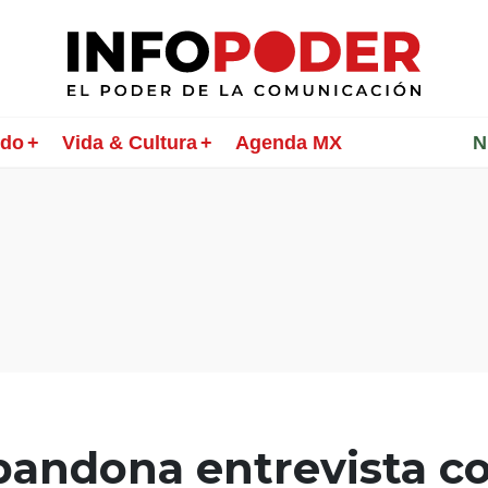
ndo
Vida & Cultura
Agenda MX
________
N
bandona entrevista c