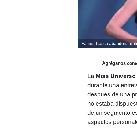
Fátima Bosch abandona entr
Agréganos como 
La
Miss Universo
durante una entre
después de una pr
no estaba dispuesta
de un segmento es
aspectos personale