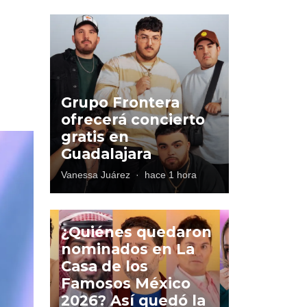
Grupo Frontera
ofrecerá concierto
gratis en
Guadalajara
Vanessa Juárez
·
hace 1 hora
¿Quiénes quedaron
nominados en La
Casa de los
Famosos México
2026? Así quedó la