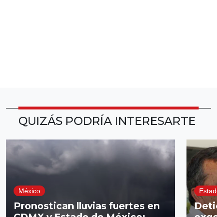
QUIZÁS PODRÍA INTERESARTE
México
Estad
Pronostican lluvias fuertes en
Deti