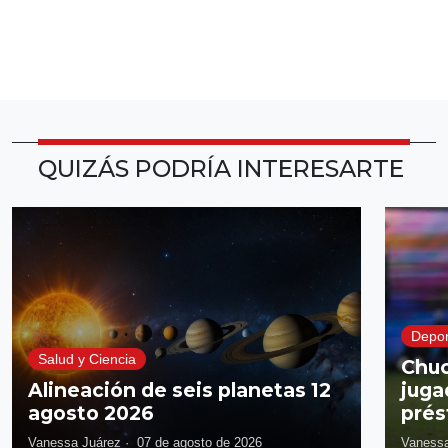
QUIZÁS PODRÍA INTERESARTE
Depor
Salud y Ciencia
Chuc
Alineación de seis planetas 12
juga
agosto 2026
prés
Vanessa Juárez
·
07 de agosto de 2026
Vanessa