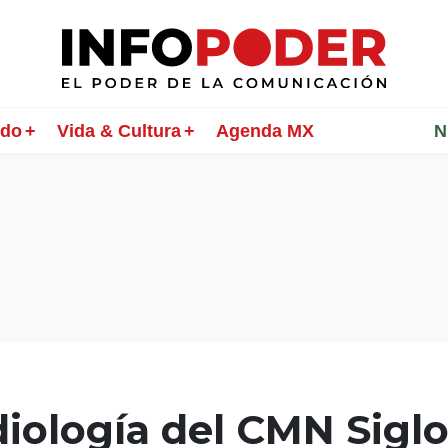
ndo
Vida & Cultura
Agenda MX
________
N
diología del CMN Sigl