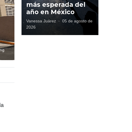
más esperada del
año en México
Vanessa Juárez
·
05 de agosto de
2026
ing
la