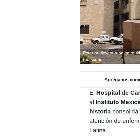
Exterior view of a beige mult
the scene.
Agréganos como 
El
Hospital de Ca
al
Instituto Mexi
historia
consolidán
atención de enfer
Latina.