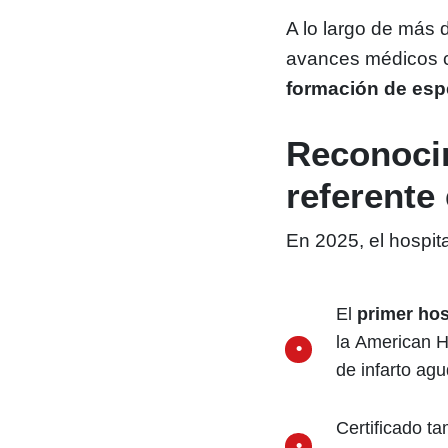
A lo largo de más 
avances médicos 
formación de espe
Reconocim
referente
En 2025, el hospita
El
primer hos
la American H
de infarto ag
Certificado t