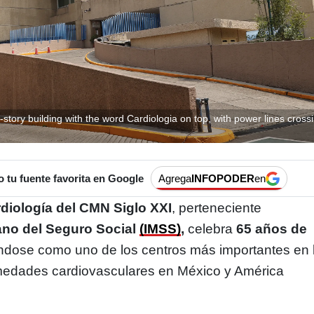
i-story building with the word Cardiologia on top, with power lines cross
tu fuente favorita en Google
Agrega
INFOPODER
en
rdiología del CMN Siglo XXI
, perteneciente
cano del Seguro Social
(IMSS)
,
celebra
65 años de
dose como uno de los centros más importantes en 
medades cardiovasculares en México y América