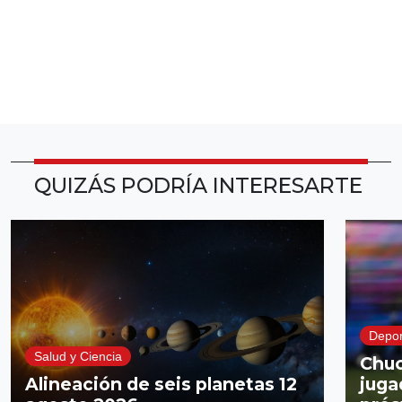
QUIZÁS PODRÍA INTERESARTE
Depor
Salud y Ciencia
Chuc
Alineación de seis planetas 12
juga