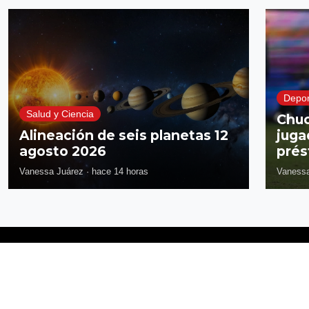
Depor
Salud y Ciencia
Chuc
Alineación de seis planetas 12
juga
agosto 2026
prés
Vanessa Juárez
·
hace 14 horas
Vanessa