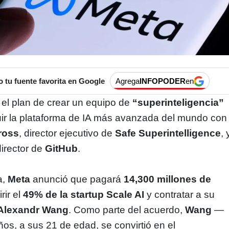
tu fuente favorita en Google
Agrega
INFOPODER
en
el plan de crear un equipo de
“superinteligencia”
uir la plataforma de IA más avanzada del mundo con
ross
, director ejecutivo de
Safe Superintelligence
, 
director de
GitHub
.
a,
Meta
anunció que pagará
14,300 millones de
rir el
49% de la startup Scale AI
y contratar a su
Alexandr Wang
. Como parte del acuerdo,
Wang
—
ños, a sus 21 de edad, se convirtió en el