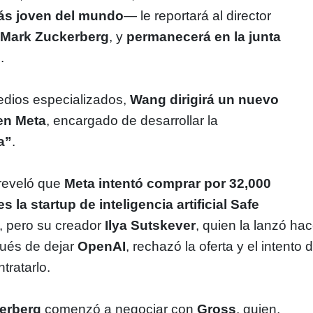
más joven del mundo
— le reportará al director
,
Mark Zuckerberg
, y
permanecerá en la junta
e
.
dios especializados,
Wang dirigirá un nuevo
 en Meta
, encargado de desarrollar la
a”
.
reveló que
Meta intentó comprar por 32,000
s la startup de inteligencia artificial Safe
, pero su creador
Ilya Sutskever
, quien la lanzó ha
ués de dejar
OpenAI
, rechazó la oferta y el intento 
tratarlo.
erberg
comenzó a negociar con
Gross
, quien,