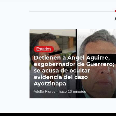
Estados
Detienen a Ángel Aguirre,
exgobernador de Guerrero;
se acusa de ocultar
evidencia del caso
Ayotzinapa
Adolfo Flores
·
hace 10 minutos