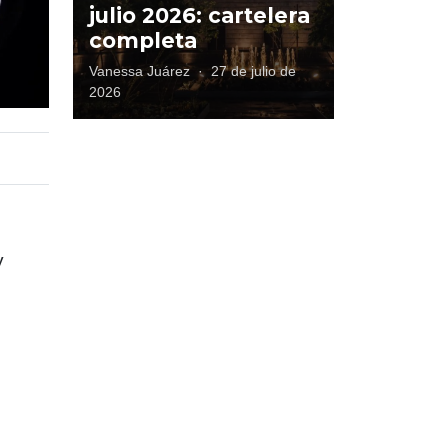
julio 2026: cartelera
completa
Vanessa Juárez
·
27 de julio de
2026
y