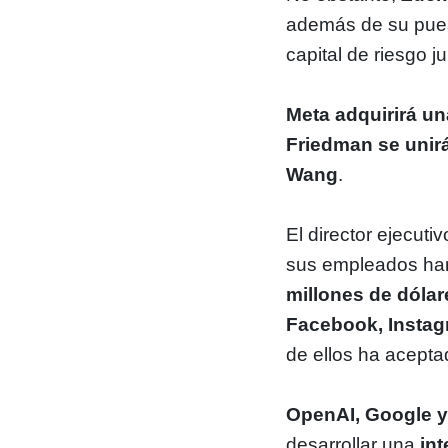
además de su pue
capital de riesgo 
Meta adquirirá u
Friedman se unirán
Wang
.
El director ejecuti
sus empleados h
millones de dólar
Facebook, Insta
de ellos ha acepta
OpenAI, Google y
desarrollar una
int