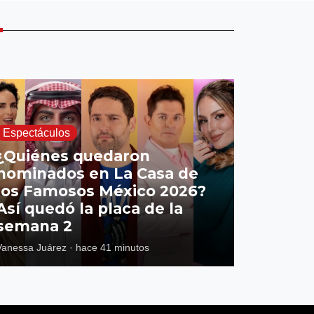
E
Espectáculos
¿Quiénes quedaron
nominados en La Casa de
los Famosos México 2026?
Así quedó la placa de la
semana 2
Vanessa Juárez
·
hace 41 minutos