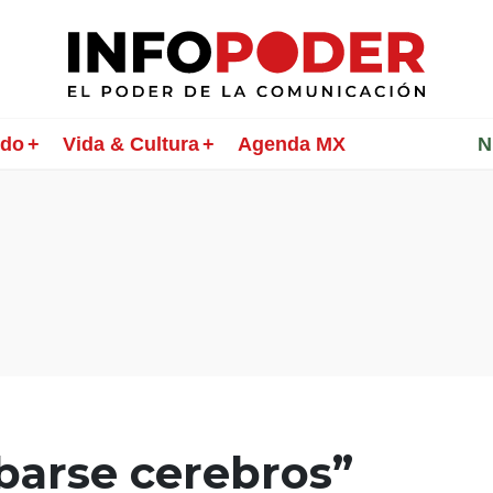
ndo
Vida & Cultura
Agenda MX
________
N
barse cerebros”