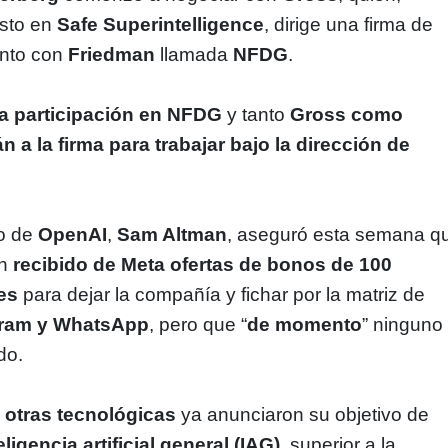
sto en
Safe Superintelligence
, dirige una firma de
junto con
Friedman
llamada
NFDG
.
na participación en NFDG
y tanto
Gross como
 a la firma para trabajar bajo la dirección de
vo de
OpenAI
,
Sam Altman
, aseguró esta semana q
an
recibido de Meta ofertas de bonos de 100
es
para dejar la compañía y fichar por la matriz de
gram y WhatsApp
, pero que “
de momento
” ninguno
do.
 otras tecnológicas
ya anunciaron su objetivo de
eligencia artificial general (IAG)
, superior a la