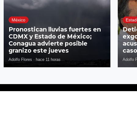
México
Estad
Pronostican lluvias fuertes en
Deti
CDMX y Estado de México;
exgo
Conagua advierte posible
acus
granizo este jueves
caso
Adolfo Flores
·
hace 11 horas
Adolfo 
Síguenos