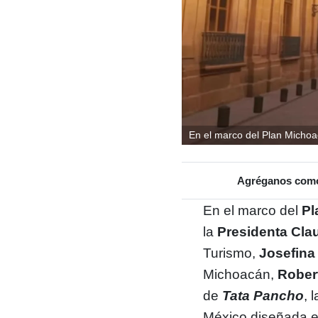
En el marco del Plan Michoac
Agréganos como 
En el marco del
Pl
la
Presidenta Cl
Turismo,
Josefina
Michoacán,
Rober
de
Tata Pancho
, 
México diseñada e