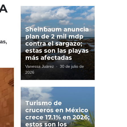
IA
Sheinbaum anuncia
plan de 2 mil mdp
as,
contra el sargazo;
estas son las playas
más afectadas
Vanessa Juárez
·
30 de julio de
2026
Turismo de
cruceros en México
crece 17.1% en 2026;
estos son los