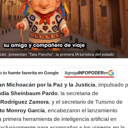
án, presentan “Tata Pancho”, la primera IA turística del estado
tu fuente favorita en Google
Agrega
INFOPODER
en
an Michoacán por la Paz y la Justicia
, impulsado 
audia Sheinbaum Pardo
, la secretaria de
 Rodríguez Zamora
, y el secretario de Turismo de
to Monroy García
, encabezaron el lanzamiento
la primera herramienta de inteligencia artificial en
xclusivamente para acompañar a los viajeros en la