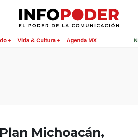
ndo
Vida & Cultura
Agenda MX
________
N
 Plan Michoacán,