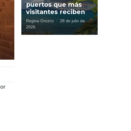
puertos que más
visitantes reciben
Regina Orozco
·
28 de julio de
2026
por