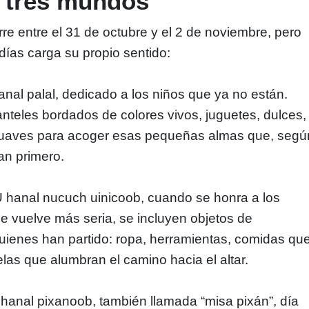
, tres mundos
rre entre el 31 de octubre y el 2 de noviembre, pero
ías carga su propio sentido:
anal palal, dedicado a los niños que ya no están.
anteles bordados de colores vivos, juguetes, dulces,
 suaves para acoger esas pequeñas almas que, segú
san primero.
U hanal nucuch uinicoob, cuando se honra a los
e vuelve más seria, se incluyen objetos de
uienes han partido: ropa, herramientas, comidas qu
elas que alumbran el camino hacia el altar.
hanal pixanoob, también llamada “misa pixán”, día