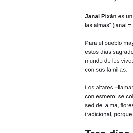
Janal Pixán
es un
las almas” (janal =
Para el pueblo maya
estos días sagrados
mundo de los vivos
con sus familias.
Los altares –llam
con esmero: se col
sed del alma, flor
tradicional, porque