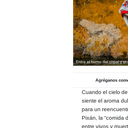
Entre el humo del copal y el
Agréganos como 
Cuando el cielo de
siente el aroma du
para un reencuentro
Pixán, la “comida d
entre vivos y mue