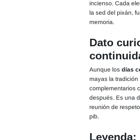
incienso. Cada ele
la sed del pixán, f
memoria.
Dato curi
continuid
Aunque los
días c
mayas la tradición 
complementarios co
después. Es una de
reunión de respet
pib.
Leyenda: 