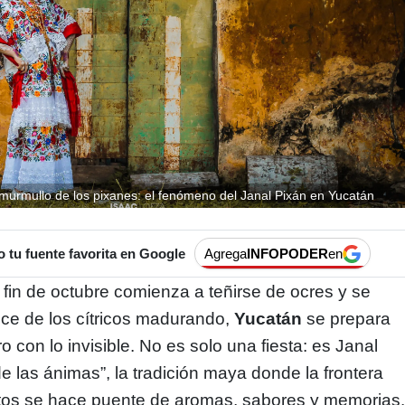
 murmullo de los pixanes: el fenómeno del Janal Pixán en Yucatán
tu fuente favorita en Google
Agrega
INFOPODER
en
 fin de octubre comienza a teñirse de ocres y se
lce de los cítricos madurando,
Yucatán
se prepara
 con lo invisible. No es solo una fiesta: es Janal
e las ánimas”, la tradición maya donde la frontera
rtos se hace puente de aromas, sabores y memorias