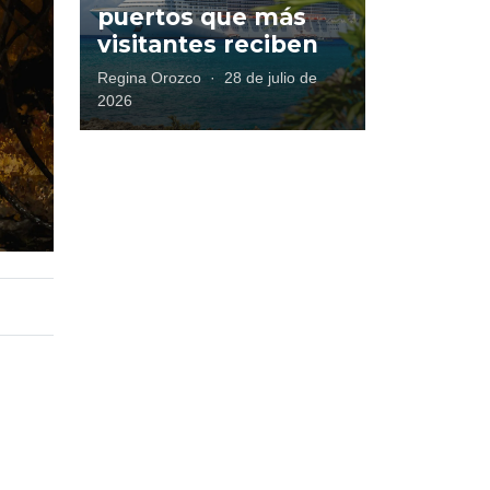
puertos que más
visitantes reciben
Regina Orozco
·
28 de julio de
2026
.