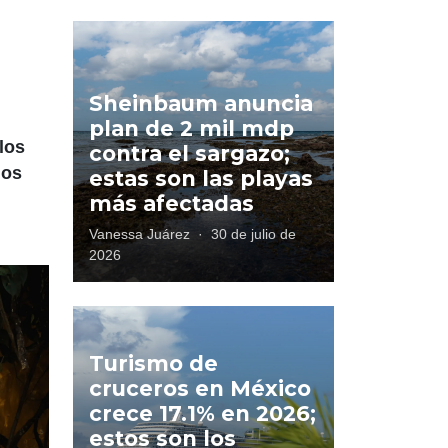
Sheinbaum anuncia
plan de 2 mil mdp
los
contra el sargazo;
los
estas son las playas
más afectadas
Vanessa Juárez
·
30 de julio de
2026
Turismo de
cruceros en México
crece 17.1% en 2026;
estos son los