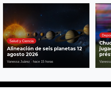
Depor
Salud y Ciencia
Chuc
Alineación de seis planetas 12
juga
agosto 2026
prés
Vanessa Juárez
·
hace 15 horas
Vanessa